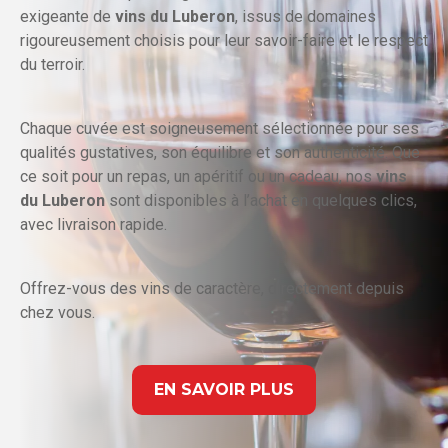
exigeante de
vins du Luberon
, issus de domaines
rigoureusement choisis pour leur savoir-faire et le respect
du terroir.
Chaque cuvée est soigneusement sélectionnée pour ses
qualités gustatives, son équilibre et son authenticité. Que
ce soit pour un repas, un apéritif ou un cadeau, nos
vins
du Luberon
sont disponibles à l’achat en quelques clics,
avec livraison rapide.
Offrez-vous des vins de caractère, directement depuis
chez vous.
EN SAVOIR PLUS