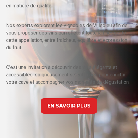
en matière de qualité.
Nos experts explorent les vignobles de Villedieu afin de
vous proposer des vins qui reflètent toute la finesse de
cette appellation, entre fraîcheur, équilibre et expression
du fruit.
C’est une invitation à découvrir des vins élégants et
accessibles, soigneusement sélectionnés pour enrichir
votre cave et accompagner vos moments de dégustation.
EN SAVOIR PLUS